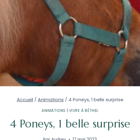
Accueil
/
Animations
/
4 Poneys, 1 belle surprise
ANIMATIONS
|
VIVRE À BÉTHEL
4 Poneys, 1 belle surprise
Par
Audrey
17 mai 2023