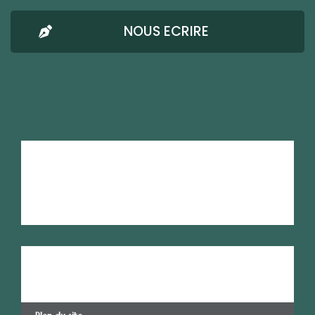
NOUS ECRIRE
AMRESO-BETHEL
Mentions Légales
Confidentialité
Nous écrire
RSE