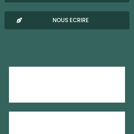
NOUS ECRIRE
AMRESO-BETHEL
Mentions Légales
Confidentialité
Nous écrire
RSE