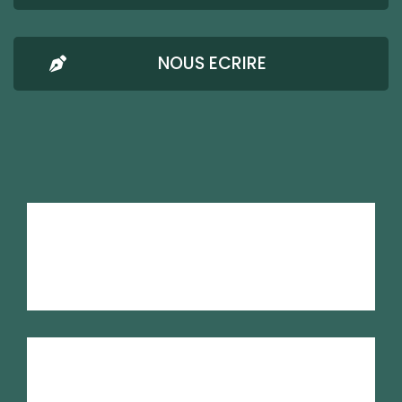
NOUS ECRIRE
AMRESO-BETHEL
Mentions Légales
Confidentialité
Nous écrire
RSE