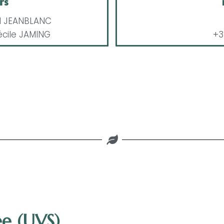
rs
d JEANBLANC
écile JAMING
+3
ée (UVS)