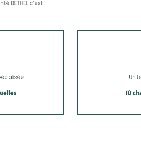
té BETHEL c’est :
écialisée
Unit
uelles
10 ch