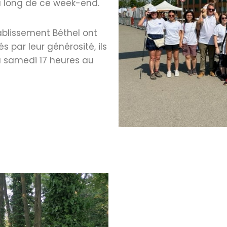
u long de ce week-end.
tablissement Béthel ont
s par leur générosité, ils
 samedi 17 heures au